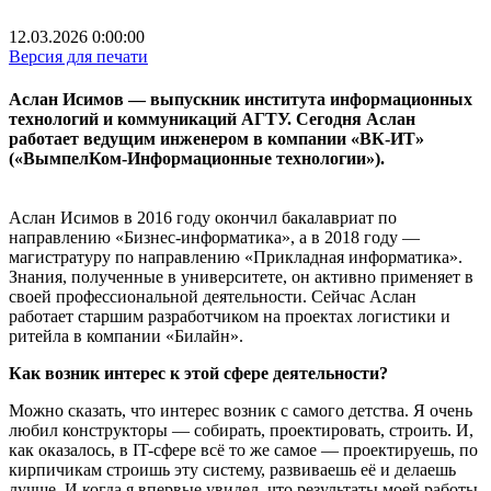
12.03.2026 0:00:00
Версия для печати
Аслан Исимов — выпускник института информационных
технологий и коммуникаций АГТУ. Сегодня Аслан
работает ведущим инженером в компании «ВК-ИТ»
(«ВымпелКом-Информационные технологии»).
Аслан Исимов в 2016 году окончил бакалавриат по
направлению «Бизнес-информатика», а в 2018 году —
магистратуру по направлению «Прикладная информатика».
Знания, полученные в университете, он активно применяет в
своей профессиональной деятельности. Сейчас Аслан
работает старшим разработчиком на проектах логистики и
ритейла в компании «Билайн».
Как возник интерес к этой сфере деятельности?
Можно сказать, что интерес возник с самого детства. Я очень
любил конструкторы — собирать, проектировать, строить. И,
как оказалось, в IT-сфере всё то же самое — проектируешь, по
кирпичикам строишь эту систему, развиваешь её и делаешь
лучше. И когда я впервые увидел, что результаты моей работы