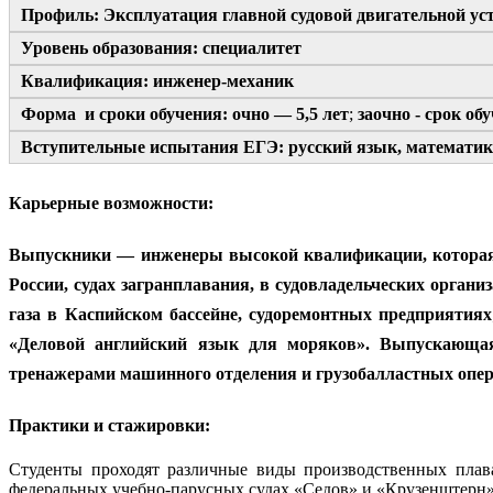
Профиль: Эксплуатация главной судовой двигательной ус
Уровень образования: специалитет
Квалификация: инженер-механик
Форма и сроки обучения: очно — 5,5 лет
;
заочно - срок об
Вступительные испытания ЕГЭ: русский язык, математик
Карьерные возможности:
Выпускники — инженеры высокой квалификации, которая 
России, судах загранплавания, в судовладельческих органи
газа в Каспийском бассейне, судоремонтных предприятиях
«Деловой английский язык для моряков». Выпускающая
тренажерами машинного отделения и грузобалластных опе
Практики и стажировки:
Студенты проходят различные виды производственных плава
федеральных учебно-парусных судах «Седов» и «Крузенштерн»