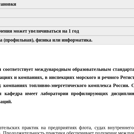
тановки
учения может увеличиваться на 1 год
а (профильная), физика или информатика.
соответствует международным образовательным стандартам
зациях и компаниях, в инспекциях морского и речного Регис
; компаниях топливно-энергетического комплекса России. 
 кафедра имеет лаборатории профилирующих дисциплин
раций.
тельских практик на предприятиях флота, судах внутреннего
. Продолжительность практики обеспечивает получение междун