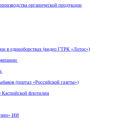
 производства органической продукции
ии в единоборствах (видео ГТРК «Лотос»)
компании
ка
ыбаков (портал «Российской газеты»)
е Каспийской флотилии
езни» ИИ