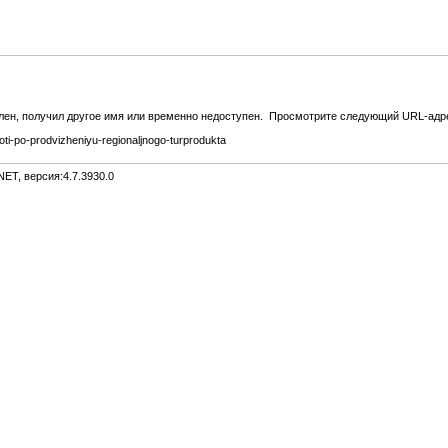
ален, получил другое имя или временно недоступен. Просмотрите следующий URL-адрес
oti-po-prodvizheniyu-regionaljnogo-turprodukta
ET, версия:4.7.3930.0