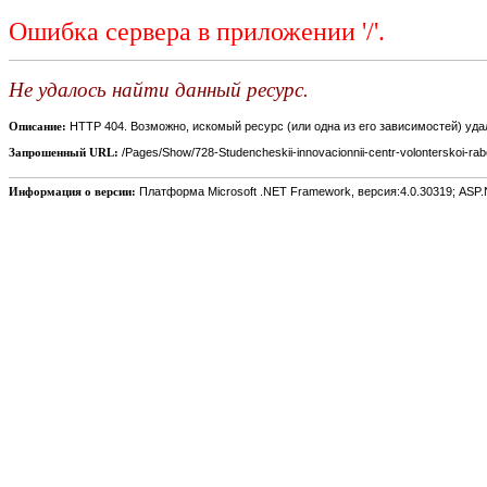
Ошибка сервера в приложении '/'.
Не удалось найти данный ресурс.
Описание:
HTTP 404. Возможно, искомый ресурс (или одна из его зависимостей) уд
Запрошенный URL:
/Pages/Show/728-Studencheskii-innovacionnii-centr-volonterskoi-rab
Информация о версии:
Платформа Microsoft .NET Framework, версия:4.0.30319; ASP.N